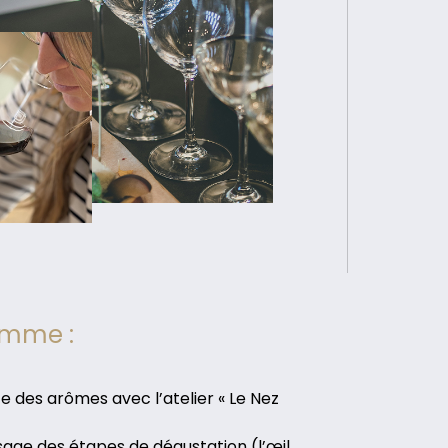
amme :
 des arômes avec l’atelier « Le Nez
age des étapes de dégustation (l’œil,