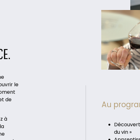
CE.
ne
ouvrir le
moment
et de
Au progr
z à
Découverte
la
du vin »
ne
Apprentiss