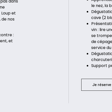
 pas dans
le nez, la
une
Dégustati
t Loup et
cave (2 bl
, de nos
Présentati
vin : lire 
contre :
se tromper
ent, et
de cépage 
service du 
Dégustati
charcuter
Support p
Je réserve 